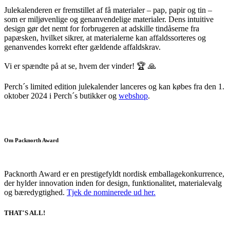
Julekalenderen er fremstillet af få materialer – pap, papir og tin –
som er miljøvenlige og genanvendelige materialer. Dens intuitive
design gør det nemt for forbrugeren at adskille tindåserne fra
papæsken, hvilket sikrer, at materialerne kan affaldssorteres og
genanvendes korrekt efter gældende affaldskrav.
Vi er spændte på at se, hvem der vinder! 🏆 🙏
Perch´s limited edition julekalender lanceres og kan købes fra den 1.
oktober 2024 i Perch´s butikker og
webshop
.
Om Packnorth Award
Packnorth Award er en prestigefyldt nordisk emballagekonkurrence,
der hylder innovation inden for design, funktionalitet, materialevalg
og bæredygtighed.
Tjek de nominerede ud her.
THAT'S ALL!