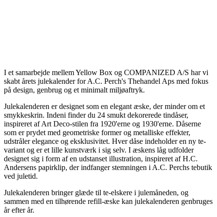
I et samarbejde mellem Yellow Box og COMPANIZED A/S har vi
skabt årets julekalender for A.C. Perch's Thehandel Aps med fokus
på design, genbrug og et minimalt miljøaftryk.
Julekalenderen er designet som en elegant æske, der minder om et
smykkeskrin. Indeni finder du 24 smukt dekorerede tindåser,
inspireret af Art Deco-stilen fra 1920'erne og 1930'erne. Dåserne
som er prydet med geometriske former og metalliske effekter,
udstråler elegance og eksklusivitet. Hver dåse indeholder en ny te-
variant og er et lille kunstværk i sig selv. I æskens låg udfolder
designet sig i form af en udstanset illustration, inspireret af H.C.
Andersens papirklip, der indfanger stemningen i A.C. Perchs tebutik
ved juletid.
Julekalenderen bringer glæde til te-elskere i julemåneden, og
sammen med en tilhørende refill-æske kan julekalenderen genbruges
år efter år.