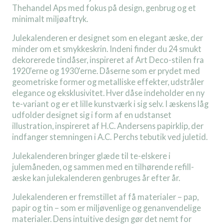
Thehandel Aps med fokus på design, genbrug og et
minimalt miljøaftryk.
Julekalenderen er designet som en elegant æske, der
minder om et smykkeskrin. Indeni finder du 24 smukt
dekorerede tindåser, inspireret af Art Deco-stilen fra
1920'erne og 1930'erne. Dåserne som er prydet med
geometriske former og metalliske effekter, udstråler
elegance og eksklusivitet. Hver dåse indeholder en ny
te-variant og er et lille kunstværk i sig selv. I æskens låg
udfolder designet sig i form af en udstanset
illustration, inspireret af H.C. Andersens papirklip, der
indfanger stemningen i A.C. Perchs tebutik ved juletid.
Julekalenderen bringer glæde til te-elskere i
julemåneden, og sammen med en tilhørende refill-
æske kan julekalenderen genbruges år efter år.
Julekalenderen er fremstillet af få materialer – pap,
papir og tin – som er miljøvenlige og genanvendelige
materialer. Dens intuitive design gør det nemt for