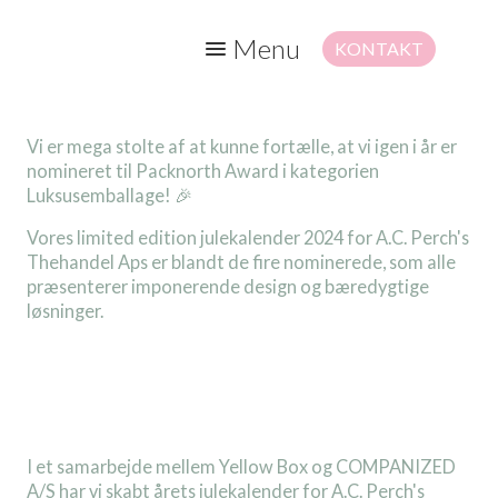
Menu
KONTAKT
Vi er mega stolte af at kunne fortælle, at vi igen i år er
nomineret til Packnorth Award i kategorien
Luksusemballage! 🎉
Vores limited edition julekalender 2024 for A.C. Perch's
Thehandel Aps er blandt de fire nominerede, som alle
præsenterer imponerende design og bæredygtige
løsninger.
I et samarbejde mellem Yellow Box og COMPANIZED
A/S har vi skabt årets julekalender for A.C. Perch's