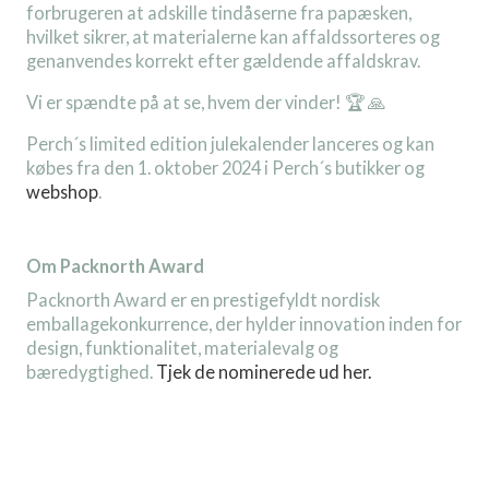
forbrugeren at adskille tindåserne fra papæsken,
hvilket sikrer, at materialerne kan affaldssorteres og
genanvendes korrekt efter gældende affaldskrav.
Vi er spændte på at se, hvem der vinder! 🏆 🙏
Perch´s limited edition julekalender lanceres og kan
købes fra den 1. oktober 2024 i Perch´s butikker og
webshop
.
Om Packnorth Award
Packnorth Award er en prestigefyldt nordisk
emballagekonkurrence, der hylder innovation inden for
design, funktionalitet, materialevalg og
bæredygtighed.
Tjek de nominerede ud her.