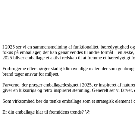
I 2025 ser vi en sammensmeltning af funktionalitet, bæredygtighed og æ
fokus på emballager, der kan genanvendes til andre formål – en æske, d
2025 bliver emballage et aktivt redskab til at fremme et bæredygtigt f
Forbrugerne efterspørger stadig klimavenlige materialer som genbrugspa
brand tager ansvar for miljøet.
Farverne, der præger emballagedesignet i 2025, er inspireret af natu
giver en luksuriøs og retro-inspireret stemning. Generelt ser vi farve
Som virksomhed bør du tænke emballage som et strategisk element i di
Er din emballage klar til fremtidens trends? 🚀