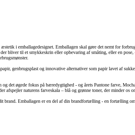
stetik i emballagedesignet. Emballagen skal gøre det nemt for forbruger
er bliver til et smykkeskrin eller opbevaring af småting, eller en pose
orbrugsmønster.
pir, genbrugsplast og innovative alternativer som papir lavet af sukkerr
ren og det øgede fokus på bæredygtighed - og årets Pantone farve, Moc
r, der afspejler naturens farveskala – blå og grønne toner, der minder os
t brand. Emballagen er en del af din brandfortælling - en fortælling o