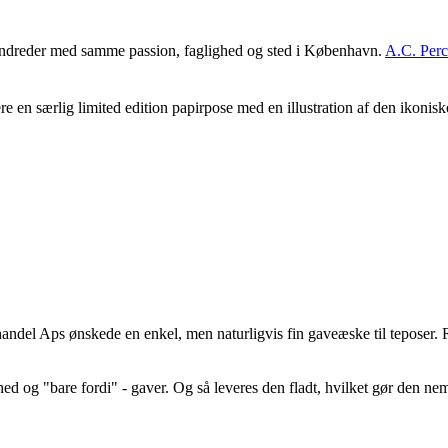
hundreder med samme passion, faglighed og sted i København.
A.C. Perc
ere en særlig limited edition papirpose med en illustration af den ikonis
andel Aps ønskede en enkel, men naturligvis fin gaveæske til teposer. Res
lighed og "bare fordi" - gaver. Og så leveres den fladt, hvilket gør den ne