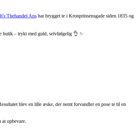
h's Thehandel Aps
har brygget te i Kronprinsensgade siden 1835 og
ke butik – trykt med guld, selvfølgelig 👌 ✨
ultatet blev en lille æske, der nemt forvandler en pose te til en
m at opbevare.