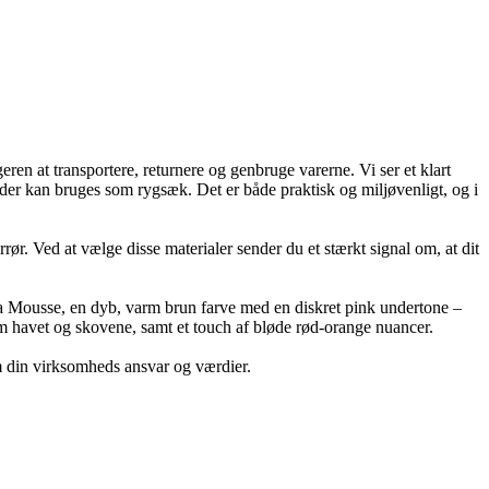
en at transportere, returnere og genbruge varerne. Vi ser et klart
, der kan bruges som rygsæk. Det er både praktisk og miljøvenligt, og i
ør. Ved at vælge disse materialer sender du et stærkt signal om, at dit
ha Mousse, en dyb, varm brun farve med en diskret pink undertone –
 om havet og skovene, samt et touch af bløde rød-orange nuancer.
m din virksomheds ansvar og værdier.