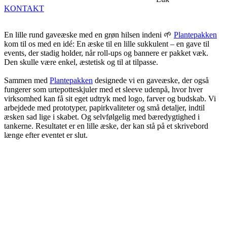
KONTAKT
En lille rund gaveæske med en grøn hilsen indeni 🌱
Plantepakken
kom til os med en idé: En æske til en lille sukkulent – en gave til
events, der stadig holder, når roll-ups og bannere er pakket væk.
Den skulle være enkel, æstetisk og til at tilpasse.
Sammen med
Plantepakken
designede vi en gaveæske, der også
fungerer som urtepotteskjuler med et sleeve udenpå, hvor hver
virksomhed kan få sit eget udtryk med logo, farver og budskab. Vi
arbejdede med prototyper, papirkvaliteter og små detaljer, indtil
æsken sad lige i skabet. Og selvfølgelig med bæredygtighed i
tankerne. Resultatet er en lille æske, der kan stå på et skrivebord
længe efter eventet er slut.