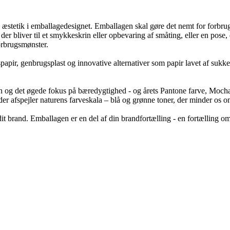
stetik i emballagedesignet. Emballagen skal gøre det nemt for forbruger
er bliver til et smykkeskrin eller opbevaring af småting, eller en pose
orbrugsmønster.
pir, genbrugsplast og innovative alternativer som papir lavet af sukkerr
ren og det øgede fokus på bæredygtighed - og årets Pantone farve, Moc
r, der afspejler naturens farveskala – blå og grønne toner, der minder os
t brand. Emballagen er en del af din brandfortælling - en fortælling o