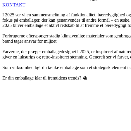
KONTAKT
I 2025 ser vi en sammensmeltning af funktionalitet, bæredygtighed og æ
fokus på emballager, der kan genanvendes til andre formål – en æske, d
2025 bliver emballage et aktivt redskab til at fremme et bæredygtigt f
Forbrugerne efterspørger stadig klimavenlige materialer som genbrugspa
brand tager ansvar for miljøet.
Farverne, der præger emballagedesignet i 2025, er inspireret af natu
giver en luksuriøs og retro-inspireret stemning. Generelt ser vi farve
Som virksomhed bør du tænke emballage som et strategisk element i di
Er din emballage klar til fremtidens trends? 🚀