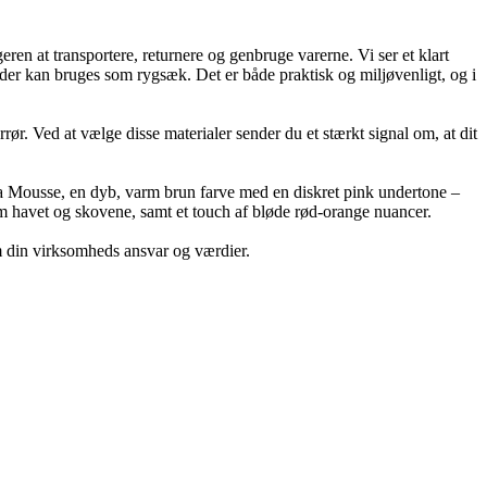
en at transportere, returnere og genbruge varerne. Vi ser et klart
, der kan bruges som rygsæk. Det er både praktisk og miljøvenligt, og i
ør. Ved at vælge disse materialer sender du et stærkt signal om, at dit
ha Mousse, en dyb, varm brun farve med en diskret pink undertone –
 om havet og skovene, samt et touch af bløde rød-orange nuancer.
m din virksomheds ansvar og værdier.